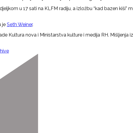
djeljkom u 17 sati na KLFM radiju, a izložbu “kad bazen kiši
u je
Seth Weiner
.
ade Kultura nova i Ministarstva kulture i medija RH. Mišljenja i
hive