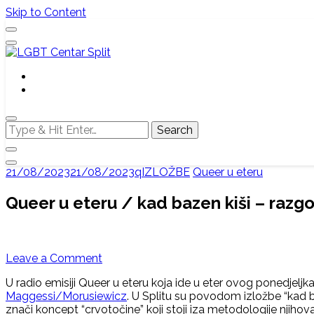
Skip to Content
Službena web stranica LGBT centra Split, Croatia
LGBT Centar Split
Looking
for
Something?
21/08/2023
21/08/2023
qIZLOŽBE
Queer u eteru
Queer u eteru / kad bazen kiši – ra
on
Leave a Comment
Queer
U radio emisiji Queer u eteru koja ide u eter ovog ponedjeljk
u
Maggessi/Morusiewicz
. U Splitu su povodom izložbe “kad b
eteru
znači koncept “crvotočine” koji stoji iza metodologije njihova
/