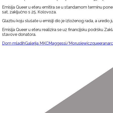
kad
Emisija Queer u eteru emitira se u standarnom terminu pone
bazen
sat, zaključno s 25. Kolovoza.
kiši
–
Glazbu koju slušate u emisiji dio je izloženog rada, a uredio j
razgovor
s
Emisija Queer u eteru realizira se uz financijsku podršku Zakl
umjetničkim
stavove donatora.
duom
Maggessi/Morusiewicz
Dom mladih
Galerija MKC
Maggessi/Morusiewicz
queeranarc