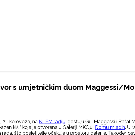
zgovor s umjetničkim duom Maggessi/Mo
a, 21. kolovoza, na
KLFM radiju
, gostuju Gui Maggessi i Rafal M
azen kiši” koja je otvorena u Galeriji MKC,u
Domu mladih
. U 
 rada, što posjetitelje očekuje u prostoru galerije. Također, o