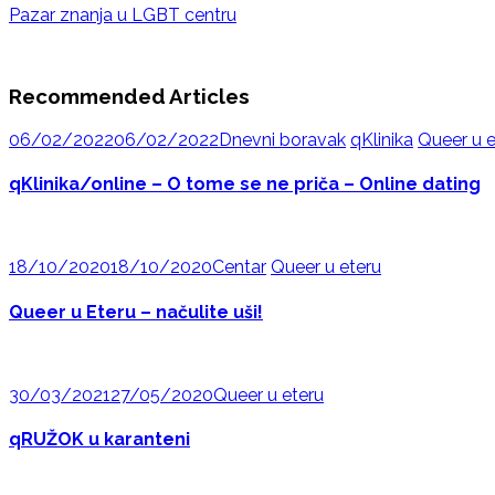
Pazar znanja u LGBT centru
Recommended Articles
06/02/2022
06/02/2022
Dnevni boravak
qKlinika
Queer u e
qKlinika/online – O tome se ne priča – Online dating
18/10/2020
18/10/2020
Centar
Queer u eteru
Queer u Eteru – načulite uši!
30/03/2021
27/05/2020
Queer u eteru
qRUŽOK u karanteni