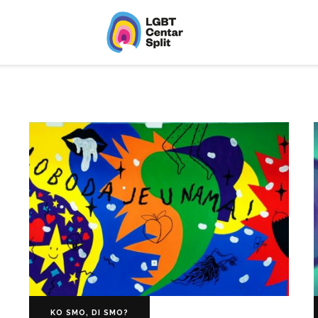
LGBT Centar Split
Službena web stranica LGBT centra Split, 
KO SMO, DI SMO?