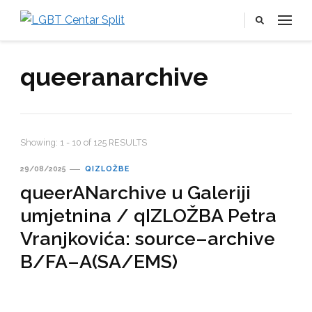
LGBT Centar Split
Službena web stranica LGBT centra Split, Croatia
queeranarchive
Showing: 1 - 10 of 125 RESULTS
29/08/2025
QIZLOŽBE
queerANarchive u Galeriji
umjetnina / qIZLOŽBA Petra
Vranjkovića: source–archive
B/FA–A(SA/EMS)