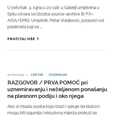
U četvrtak, 4. rujna u 20 sati, u Galeriji umjetnina u
Spliu otvara se izložba source–archive B/FA–
A(SA/EMS). Umjetnik, Petar Vranjković, polazeći od
predmeta koji se …
PROČITAJ VIŠE
02/07/2025
CENTAR
ZVJERINJAK
RAZGOVOR / PRVA POMOĆ pri
uznemiravanju i neželjenom ponašanju
na plesnom podiju i oko njega
Ako si mlada osoba koja izlazi i vjeruje da klubovi
mogu biti sigurnija i inkluzivna mjesta pridruži se