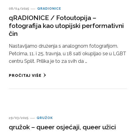
08/04/2025
QRADIONICE
qRADIONICE / Fotoutopija –
fotografija kao utopijski performativni
čin
Nastavljamo druženja s analognom fotografijom.
Petcima, 11. i 25. travnja, u 18 sati okupljao se u LGBT
centru Split. Prilika je to za svih da …
PROČITAJ VIŠE
29/03/2025
QRUŽOK
qružok – queer osjećaji, queer užici