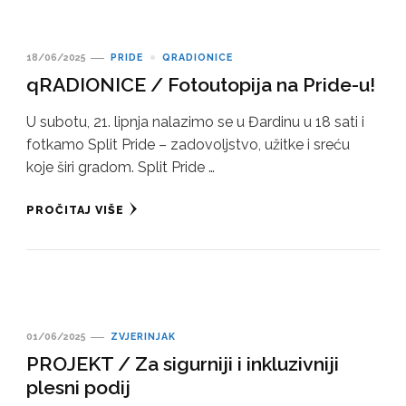
18/06/2025
PRIDE
QRADIONICE
qRADIONICE / Fotoutopija na Pride-u!
U subotu, 21. lipnja nalazimo se u Đardinu u 18 sati i
fotkamo Split Pride – zadovoljstvo, užitke i sreću
koje širi gradom. Split Pride …
PROČITAJ VIŠE
01/06/2025
ZVJERINJAK
PROJEKT / Za sigurniji i inkluzivniji
plesni podij