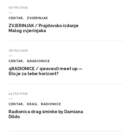
07/06/2025
CENTAR
ZVJERINJAK
ZVJERINJAK / Prajdovsko izdanje
Malog zvjerinjaka
18/03/2026
CENTAR
QRADIONICE
qRADIONICE / qwaves() meet up —
Što je za tebe horizont?
24/03/2025
CENTAR
DRAG
RADIONICE
Radionica drag šminke by Damiana
Dildo