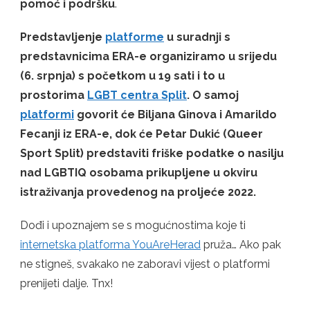
pomoć i podršku
.
Predstavljenje
platforme
u suradnji s
predstavnicima ERA-e organiziramo u srijedu
(6. srpnja) s početkom u 19 sati i to u
prostorima
LGBT centra Split
. O samoj
platformi
govorit će Biljana Ginova i Amarildo
Fecanji iz ERA-e, dok će Petar Dukić (Queer
Sport Split) predstaviti friške podatke o nasilju
nad LGBTIQ osobama prikupljene u okviru
istraživanja provedenog na proljeće 2022.
Dođi i upoznajem se s mogućnostima koje ti
internetska platforma YouAreHerad
pruža… Ako pak
ne stigneš, svakako ne zaboravi vijest o platformi
prenijeti dalje. Tnx!