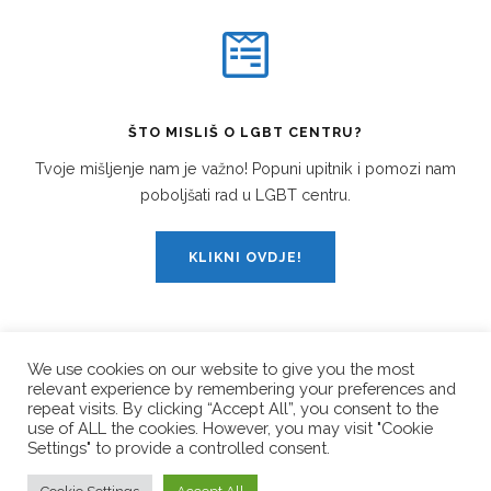
ŠTO MISLIŠ O LGBT CENTRU?
Tvoje mišljenje nam je važno! Popuni upitnik i pomozi nam
poboljšati rad u LGBT centru.
KLIKNI OVDJE!
We use cookies on our website to give you the most
relevant experience by remembering your preferences and
PRATI NAS!
repeat visits. By clicking “Accept All”, you consent to the
use of ALL the cookies. However, you may visit "Cookie
Settings" to provide a controlled consent.
© Copyright 2026
LGBT Centar Split
. All Rights Reserved.