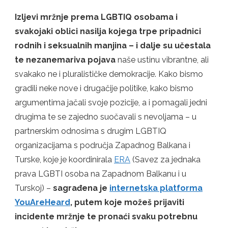
INTERNETSKE
PLATFORME
Izljevi mržnje prema LGBTIQ osobama i
ZA
svakojaki oblici nasilja kojega trpe pripadnici
PRIJAVU
MRŽNJE
rodnih i seksualnih manjina – i dalje su učestala
I
te nezanemariva pojava
naše ustinu vibrantne, ali
NASILJA
svakako ne i pluralističke demokracije. Kako bismo
gradili neke nove i drugačije politike, kako bismo
argumentima jačali svoje pozicije, a i pomagali jedni
drugima te se zajedno suočavali s nevoljama – u
partnerskim odnosima s drugim LGBTIQ
organizacijama s područja Zapadnog Balkana i
Turske, koje je koordinirala
ERA
(Savez za jednaka
prava LGBTI osoba na Zapadnom Balkanu i u
Turskoj) –
sagrađena je
internetska platforma
YouAreHeard
, putem koje možeš prijaviti
incidente mržnje te pronaći svaku potrebnu