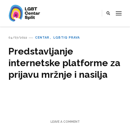
LGBT Centar Split
Službena web stranica LGBT centra Split, Croatia
04/07/2022
CENTAR
LGBTIQ PRAVA
Predstavljanje
internetske platforme za
prijavu mržnje i nasilja
ON
LEAVE A COMMENT
PREDSTAVLJANJE