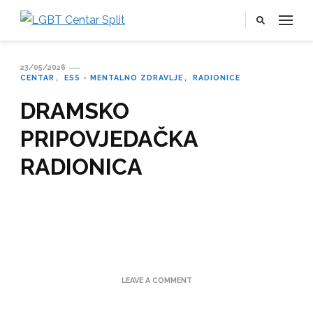
LGBT Centar Split
Službena web stranica LGBT centra Split, Croatia
23/05/2026
CENTAR
ESS - MENTALNO ZDRAVLJE
RADIONICE
DRAMSKO
PRIPOVJEDAČKA
RADIONICA
ON
LEAVE A COMMENT
DRAMSKO
PRIPOVJEDAČKA