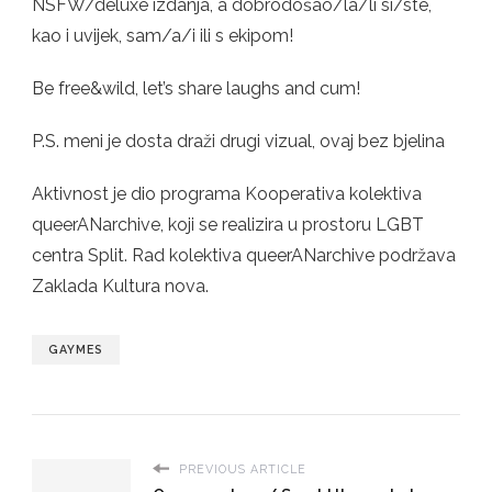
NSFW/deluxe izdanja, a dobrodošao/la/li si/ste,
kao i uvijek, sam/a/i ili s ekipom!
Be free&wild, let’s share laughs and cum!
P.S. meni je dosta draži drugi vizual, ovaj bez bjelina
Aktivnost je dio programa Kooperativa kolektiva
queerANarchive, koji se realizira u prostoru LGBT
centra Split. Rad kolektiva queerANarchive podržava
Zaklada Kultura nova.
GAYMES
PREVIOUS ARTICLE