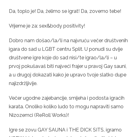
Da, toplo je! Da, želimo se igrat! Da, zovemo tebe!
Vrijeme je za: sex&body positivity!
Dobro nam došao/la/li na najvruću večer društvenih
igara do sad u LGBT centru Split. U ponudi su dvije
društvene igre koje do sad nisi/te igrao/la/li – u
prvoj pokušavaš biti najveći frajer u pravoj Gay sauni,
a u drugoj dokazati kako je upravo tvoje slatko dupe
najizdržljivije.
Večer ugodne zajebancije, smijeha i podosta igraćih
karata. Onoliko koliko ludo to mogu napraviti samo
Nizozemci (ReRoll Works)!
Igre se zovu GAY SAUNA i THE DICK SITS, igramo