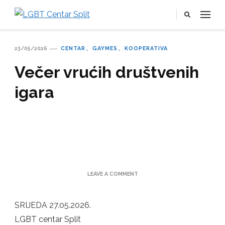
LGBT Centar Split
Službena web stranica LGBT centra Split, Croatia
23/05/2026
CENTAR
GAYMES
KOOPERATIVA
Večer vrućih društvenih
igara
ON
LEAVE A COMMENT
VEČER
VRUĆIH
DRUŠTVENIH
SRIJEDA 27.05.2026.
IGARA
LGBT centar Split