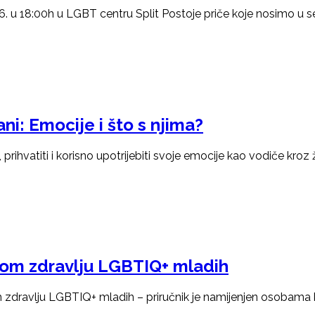
 18:00h u LGBT centru Split Postoje priče koje nosimo u se
 Emocije i što s njima?
prihvatiti i korisno upotrijebiti svoje emocije kao vodiče kroz ž
nom zdravlju LGBTIQ+ mladih
m zdravlju LGBTIQ+ mladih – priručnik je namijenjen osobama 