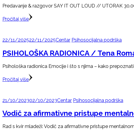
Predavanje & razgovor SAY IT OUT LOUD // UTORAK 30.06. u
Pročitaj više
22/11/2025
22/11/2025
Centar
Psihosocijalna podrška
PSIHOLOŠKA RADIONICA / Tena Romani:
Psihološka radionica Emocije i što s njima – kako prepoznati, 
Pročitaj više
21/10/2023
02/10/2023
Centar
Psihosocijalna podrška
Vodič za afirmativne pristupe mental
Rad s kvir mladeži: Vodič za afirmativne pristupe mentalno