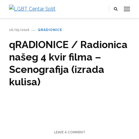
LGBT Centar Split
Službena web stranica LGBT centra Split, Croatia
16/05/2026
QRADIONICE
qRADIONICE / Radionica
našeg 4 kvir filma –
Scenografija (izrada
kulisa)
ON
LEAVE A COMMENT
QRADIONICE