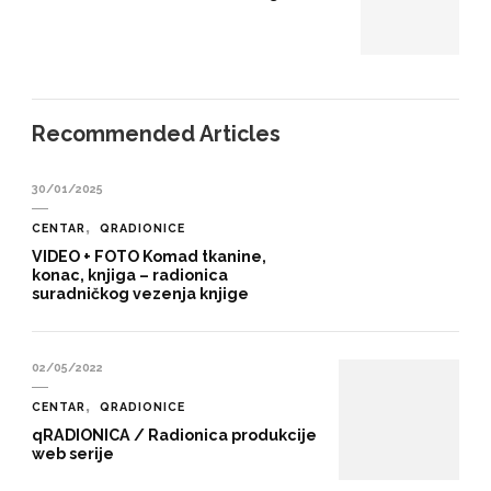
Recommended Articles
30/01/2025
CENTAR
QRADIONICE
VIDEO + FOTO Komad tkanine,
konac, knjiga – radionica
suradničkog vezenja knjige
02/05/2022
CENTAR
QRADIONICE
qRADIONICA / Radionica produkcije
web serije