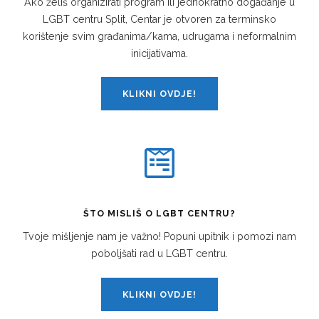
Ako želiš organizirati program ili jednokratno događanje u
LGBT centru Split, Centar je otvoren za terminsko
korištenje svim građanima/kama, udrugama i neformalnim
inicijativama.
KLIKNI OVDJE!
ŠTO MISLIŠ O LGBT CENTRU?
Tvoje mišljenje nam je važno! Popuni upitnik i pomozi nam
poboljšati rad u LGBT centru.
KLIKNI OVDJE!