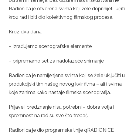
od samih temelja, bez obzira imaš li iskustva ili ne.
Radionica je otvorena svima koji žele doprinijeti, učiti
kroz rad i biti dio kolektivnog filmskog procesa.
Kroz dva dana:
– izrađujemo scenografske elemente
– pripremamo set za nadolazeće snimanje
Radionica je namijenjena svima koji se žele uključiti u
produkcijski tim našeg novog kvir filma – ali i svima
koje zanima kako nastaje filmska scenografija.
Prijave i predznanje nisu potrebni – dobra volja i
spremnost na rad su sve što trebaš.
Radionica je dio programske linije qRADIONICE