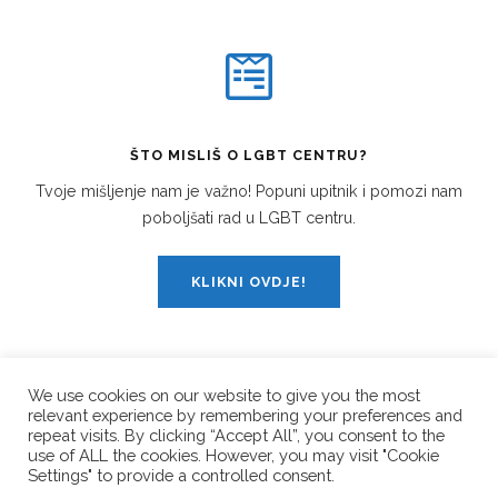
ŠTO MISLIŠ O LGBT CENTRU?
Tvoje mišljenje nam je važno! Popuni upitnik i pomozi nam
poboljšati rad u LGBT centru.
KLIKNI OVDJE!
We use cookies on our website to give you the most
relevant experience by remembering your preferences and
PRATI NAS!
repeat visits. By clicking “Accept All”, you consent to the
use of ALL the cookies. However, you may visit "Cookie
Settings" to provide a controlled consent.
© Copyright 2026
LGBT Centar Split
. All Rights Reserved.