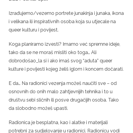
Izrađujemo/vezemo portrete junakinja i junaka, ikona
i velikana ili inspirativnih osoba koja su utjecale na
queer kulturu i povijest.
Koga planiramo izvesti? Imamo već spremne ideje,
tako da se ne moraš misliti oko toga… Ali
dobrodošao_la si i ako imaš svog “aduta” queer
kulture i povijesti kojeg želiš iglom i koncem dočarati.
E da… Na radionici vezenja možeš naučiti sve – od
osnovnih do onih malo zahtjevnijih tehnika i to u
društvu sebi sličnih ili posve drugačijih osoba. Tako
da slobodno možeš upasti.
Radionica je besplatna, kao i alatke i materijali
potrebni za sudjelovanje u radionici. Radionicu vodi