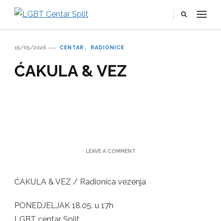
LGBT Centar Split
Službena web stranica LGBT centra Split, Croatia
15/05/2026
CENTAR
RADIONICE
ĆAKULA & VEZ
ON
LEAVE A COMMENT
ĆAKULA
&
VEZ
ĆAKULA & VEZ / Radionica vezenja
PONEDJELJAK 18.05. u 17h
LGBT centar Split