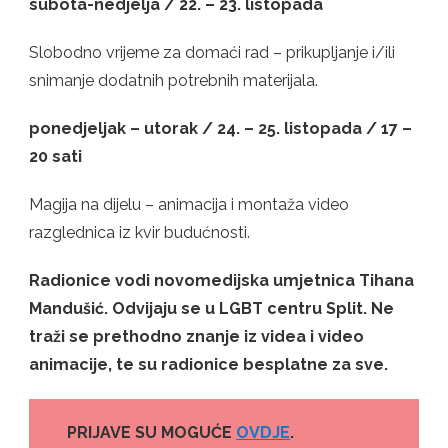
subota-nedjelja / 22. – 23. listopada
Slobodno vrijeme za domaći rad – prikupljanje i/ili
snimanje dodatnih potrebnih materijala.
ponedjeljak – utorak / 24. – 25. listopada / 17 –
20 sati
Magija na dijelu – animacija i montaža video
razglednica iz kvir budućnosti.
Radionice vodi novomedijska umjetnica Tihana
Mandušić. Odvijaju se u LGBT centru Split. Ne
traži se prethodno znanje iz videa i video
animacije, te su radionice besplatne za sve.
PRIJAVE SU MOGUĆE
OVDJE
.