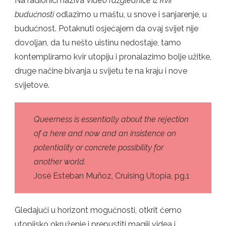
Na radionici naziva
Video razglednice iz kvir
RAZGLEDNICE
budućnosti
odlazimo u maštu, u snove i sanjarenje, u
IZ
QUEER
budućnost. Potaknuti osjećajem da ovaj svijet nije
BUDUĆNOSTI
dovoljan, da tu nešto uistinu nedostaje, tamo
kontempliramo kvir utopiju i pronalazimo bolje užitke,
druge načine bivanja u svijetu te na kraju i nove
svijetove.
Queerness is essentially about the rejection
of a here and now and an insistence on
potentiality or concrete possibility for
another world.
José Esteban Muñoz, Cruising Utopia, pg.1
Gledajući u horizont mogućnosti, otkrit ćemo
utopijsko okruženje i prepustiti magiji videa i