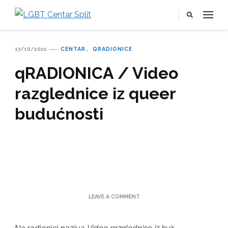
LGBT Centar Split
Službena web stranica LGBT centra Split, Croatia
17/10/2022
CENTAR
QRADIONICE
qRADIONICA / Video
razglednice iz queer
budućnosti
ON
LEAVE A COMMENT
QRADIONICA
/
VIDEO