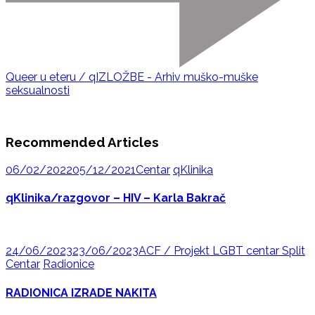
Queer u eteru / qIZLOŽBE - Arhiv muško-muške
seksualnosti
Recommended Articles
06/02/2022
05/12/2021
Centar
qKlinika
qKlinika/razgovor – HIV – Karla Bakrač
24/06/2023
23/06/2023
ACF / Projekt LGBT centar Split
Centar
Radionice
RADIONICA IZRADE NAKITA