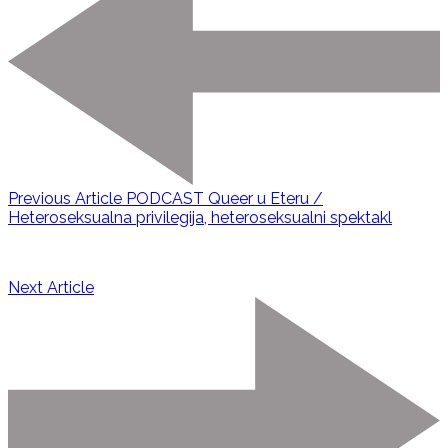
Previous Article
PODCAST Queer u Eteru /
Heteroseksualna privilegija, heteroseksualni spektakl
Next Article