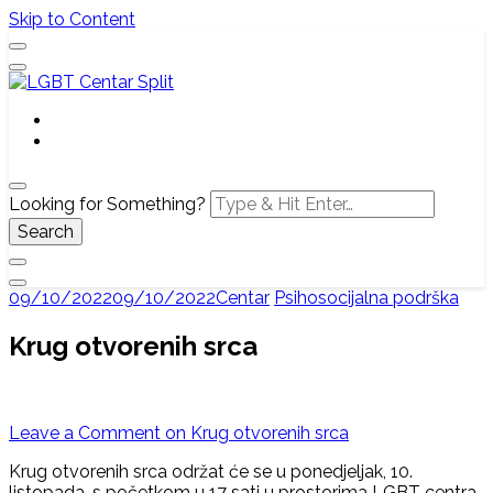
Skip to Content
Službena web stranica LGBT centra Split, Croatia
LGBT Centar Split
Looking for Something?
09/10/2022
09/10/2022
Centar
Psihosocijalna podrška
Krug otvorenih srca
Leave a Comment
on Krug otvorenih srca
Krug otvorenih srca održat će se u ponedjeljak, 10.
listopada, s početkom u 17 sati u prostorima LGBT centra