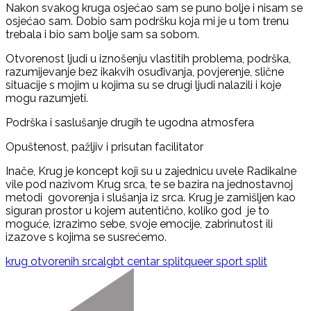
Nakon svakog kruga osjećao sam se puno bolje i nisam se
osjećao sam. Dobio sam podršku koja mi je u tom trenu
trebala i bio sam bolje sam sa sobom.
Otvorenost ljudi u iznošenju vlastitih problema, podrška,
razumijevanje bez ikakvih osuđivanja, povjerenje, slične
situacije s mojim u kojima su se drugi ljudi nalazili i koje
mogu razumjeti.
Podrška i saslušanje drugih te ugodna atmosfera
Opuštenost, pažljiv i prisutan facilitator
Inače, Krug je koncept koji su u zajednicu uvele Radikalne
vile pod nazivom Krug srca, te se bazira na jednostavnoj
metodi govorenja i slušanja iz srca. Krug je zamišljen kao
siguran prostor u kojem autentično, koliko god je to
moguće, izrazimo sebe, svoje emocije, zabrinutost ili
izazove s kojima se susrećemo.
krug otvorenih srca
lgbt centar split
queer sport split