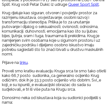
Split. Krug vodi Petar Dukić iz udruge
Queer Sport Split
.
Krug djeluje kao siguran, otvoren i povjerljiv prostor za
razmjenu iskustava, osvještavanje, osobni razvoj i
transformaciju stereotipa. Prilika je to za unutarnje
putovanje i dijalog o seksualnosti, ovisnosti, odnosima,
komunikaciji, duhovnosti, emocijama kao što su ljubav,
bijes, ljutnja, sram i tuga, traumama ili prekidima. Krug je
namijenjen svim osobama koje u sigurnom prostoru i uz
zajedničku podršku i dijeljeno osobno iskustvo imaju
potrebu sagledati što to znači bivati u društvu maskulinih
normi.
Prijave na
linku
.
Proveli smo kratku evaluaciju Kruga srca te smo tako otkrili
kako 66,7 posto sudionika_ca generalno ocijenilo Krug
odličnim, dok ih je 33,3 posto ocijenilo vrlo dobrim. Svi_e
koji_e su ispunili_e evaluacijski obrazac do sada su
sudjelovali_e tri ili više puta na Krugu srca.
Donosimo neka od iskustava koja su sudionici podijelili s
nama: