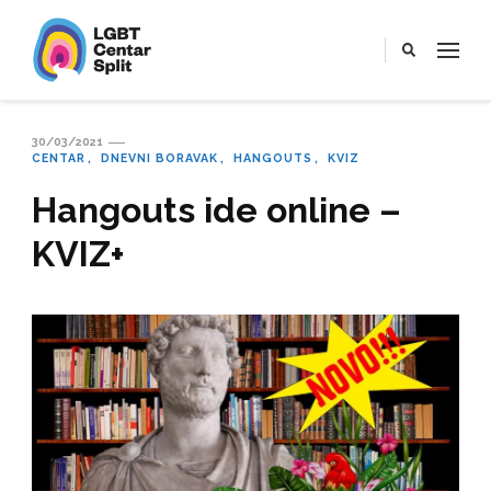
LGBT Centar Split
Službena web stranica LGBT centra Split, Croatia
30/03/2021
CENTAR
DNEVNI BORAVAK
HANGOUTS
KVIZ
Hangouts ide online –
KVIZ+