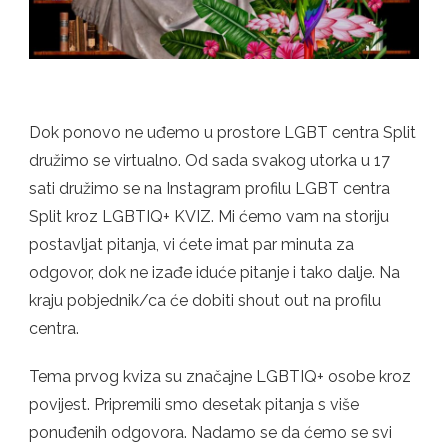
Dok ponovo ne uđemo u prostore LGBT centra Split
družimo se virtualno. Od sada svakog utorka u 17
sati družimo se na Instagram profilu LGBT centra
Split kroz LGBTIQ+ KVIZ. Mi ćemo vam na storiju
postavljat pitanja, vi ćete imat par minuta za
odgovor, dok ne izađe iduće pitanje i tako dalje. Na
kraju pobjednik/ca će dobiti shout out na profilu
centra.
Tema prvog kviza su značajne LGBTIQ+ osobe kroz
povijest. Pripremili smo desetak pitanja s više
ponuđenih odgovora. Nadamo se da ćemo se svi