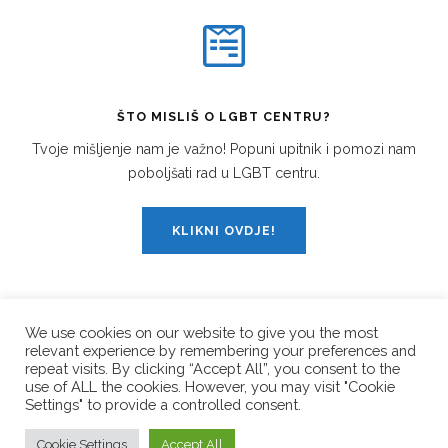
ŠTO MISLIŠ O LGBT CENTRU?
Tvoje mišljenje nam je važno! Popuni upitnik i pomozi nam
poboljšati rad u LGBT centru.
KLIKNI OVDJE!
We use cookies on our website to give you the most
relevant experience by remembering your preferences and
PRATI NAS!
repeat visits. By clicking “Accept All”, you consent to the
use of ALL the cookies. However, you may visit "Cookie
Settings" to provide a controlled consent.
© Copyright 2026
LGBT Centar Split
. All Rights Reserved.
Cookie Settings
Accept All