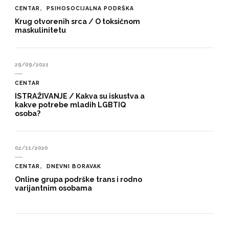
CENTAR
PSIHOSOCIJALNA PODRŠKA
Krug otvorenih srca / O toksičnom
maskulinitetu
29/09/2021
CENTAR
ISTRAŽIVANJE / Kakva su iskustva a
kakve potrebe mladih LGBTIQ
osoba?
02/11/2020
CENTAR
DNEVNI BORAVAK
Online grupa podrške trans i rodno
varijantnim osobama