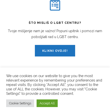
ŠTO MISLIŠ O LGBT CENTRU?
Tvoje mišljenje nam je važno! Popuni upitnik i pomozi nam
poboljšati rad u LGBT centru.
KLIKNI OVDJE!
We use cookies on our website to give you the most
relevant experience by remembering your preferences and
PRATI NAS!
repeat visits. By clicking “Accept All”, you consent to the
use of ALL the cookies. However, you may visit "Cookie
Settings" to provide a controlled consent.
© Copyright 2026
LGBT Centar Split
. All Rights Reserved.
Cookie Settings
Accept All