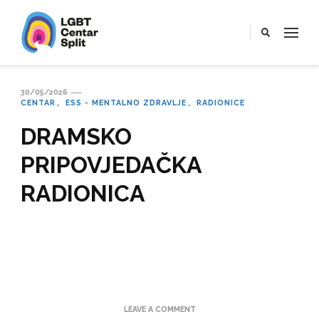
LGBT Centar Split
Službena web stranica LGBT centra Split, Croatia
30/05/2026
CENTAR
ESS - MENTALNO ZDRAVLJE
RADIONICE
DRAMSKO
PRIPOVJEDAČKA
RADIONICA
ON
LEAVE A COMMENT