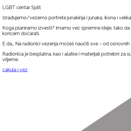
LGBT centar Split
Izrađujemo/vezemo portrete junakinja i junaka, ikona i velikana
Koga planiramo izvesti? Imamo već spremne ideje, tako da se 
koncem dočarati.
E da… Na radionici vezenja možeš naučiti sve – od osnovnih d
Radionica je besplatna, kao i alatke i materijali potrebni za
vrijeme.
cakula i vez