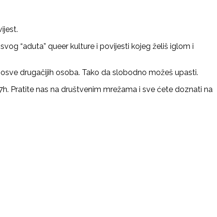
ijest.
g “aduta” queer kulture i povijesti kojeg želiš iglom i
li posve drugačijih osoba. Tako da slobodno možeš upasti.
 17h. Pratite nas na društvenim mrežama i sve ćete doznati na