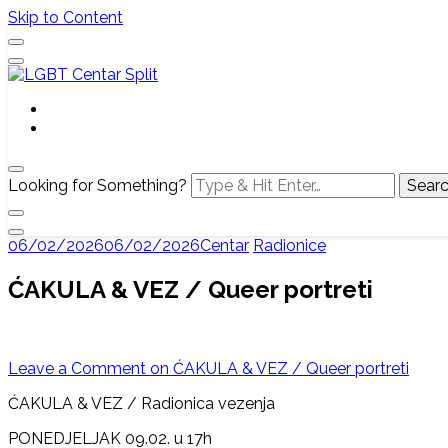
Skip to Content
Službena web stranica LGBT centra Split, Croatia
LGBT Centar Split
Looking for Something?
06/02/2026
06/02/2026
Centar
Radionice
ĆAKULA & VEZ / Queer portreti
Leave a Comment
on ĆAKULA & VEZ / Queer portreti
ĆAKULA & VEZ / Radionica vezenja
PONEDJELJAK 09.02. u 17h