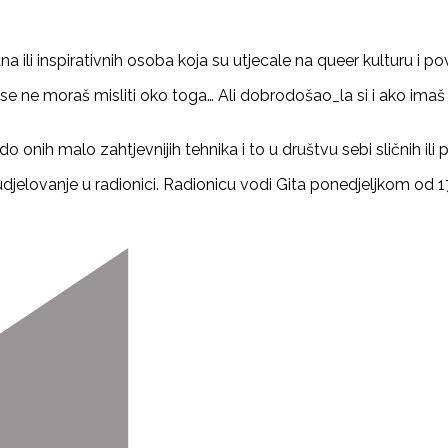
 ili inspirativnih osoba koja su utjecale na queer kulturu i pov
ne moraš misliti oko toga… Ali dobrodošao_la si i ako imaš svo
o onih malo zahtjevnijih tehnika i to u društvu sebi sličnih i
 sudjelovanje u radionici. Radionicu vodi Gita ponedjeljkom od