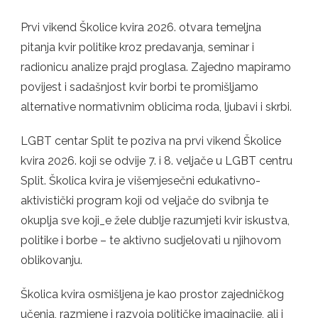
RODA,
Prvi vikend Školice kvira 2026. otvara temeljna
BRAKA
I
pitanja kvir politike kroz predavanja, seminar i
OBITELJI
radionicu analize prajd proglasa. Zajedno mapiramo
povijest i sadašnjost kvir borbi te promišljamo
alternative normativnim oblicima roda, ljubavi i skrbi.
LGBT centar Split te poziva na prvi vikend Školice
kvira 2026. koji se odvije 7. i 8. veljače u LGBT centru
Split. Školica kvira je višemjesečni edukativno-
aktivistički program koji od veljače do svibnja te
okuplja sve koji_e žele dublje razumjeti kvir iskustva,
politike i borbe – te aktivno sudjelovati u njihovom
oblikovanju.
Školica kvira osmišljena je kao prostor zajedničkog
učenja, razmjene i razvoja političke imaginacije, ali i