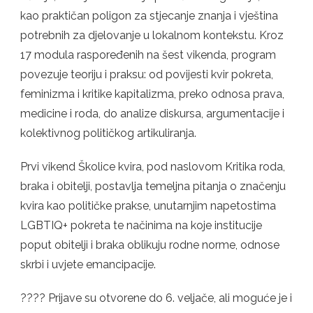
kao praktičan poligon za stjecanje znanja i vještina
potrebnih za djelovanje u lokalnom kontekstu. Kroz
17 modula raspoređenih na šest vikenda, program
povezuje teoriju i praksu: od povijesti kvir pokreta,
feminizma i kritike kapitalizma, preko odnosa prava,
medicine i roda, do analize diskursa, argumentacije i
kolektivnog političkog artikuliranja.
Prvi vikend Školice kvira, pod naslovom Kritika roda,
braka i obitelji, postavlja temeljna pitanja o značenju
kvira kao političke prakse, unutarnjim napetostima
LGBTIQ+ pokreta te načinima na koje institucije
poput obitelji i braka oblikuju rodne norme, odnose
skrbi i uvjete emancipacije.
???? Prijave su otvorene do 6. veljače, ali moguće je i