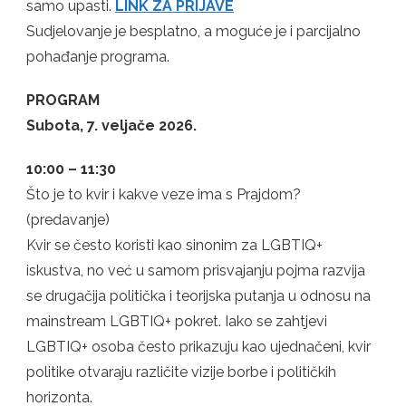
samo upasti.
LINK ZA PRIJAVE
Sudjelovanje je besplatno, a moguće je i parcijalno
pohađanje programa.
PROGRAM
Subota, 7. veljače 2026.
10:00 – 11:30
Što je to kvir i kakve veze ima s Prajdom?
(predavanje)
Kvir se često koristi kao sinonim za LGBTIQ+
iskustva, no već u samom prisvajanju pojma razvija
se drugačija politička i teorijska putanja u odnosu na
mainstream LGBTIQ+ pokret. Iako se zahtjevi
LGBTIQ+ osoba često prikazuju kao ujednačeni, kvir
politike otvaraju različite vizije borbe i političkih
horizonta.