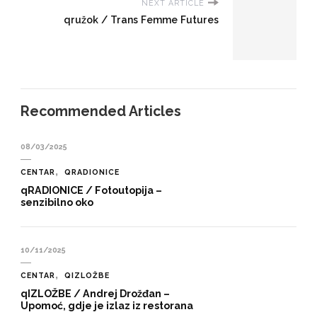
NEXT ARTICLE
qružok / Trans Femme Futures
Recommended Articles
08/03/2025
CENTAR
QRADIONICE
qRADIONICE / Fotoutopija –
senzibilno oko
10/11/2025
CENTAR
QIZLOŽBE
qIZLOŽBE / Andrej Drožđan –
Upomoć, gdje je izlaz iz restorana