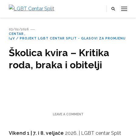
LGBT Centar Split
Službena web stranica LGBT centra Split, Croatia
03/02/2026
CENTAR
I4V / PROJEKT LGBT CENTAR SPLIT - GLASOVI ZA PROMJENU
Školica kvira – Kritika
roda, braka i obitelji
ON
LEAVE A COMMENT
ŠKOLICA
KVIRA
–
Vikend 1 | 7. i 8. veljače
2026. | LGBT centar Split
KRITIKA