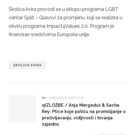
Školica kvira provodi se u sklopu programa LGBT
centar Split – Glasovi za promjenu, koji se realizira u
okviru programa Impact4Values 2.0. Program je
financiran sredstvima Europske unije.
SKOLICA KVIRA
PREVIOUS ARTICLE
qIZLOŽBE / Anja Mergeduš & Sacha
Rey: Ptice koje potiču na promišljanje o
preživljavanju, vidljivosti i bivanja
zajedno