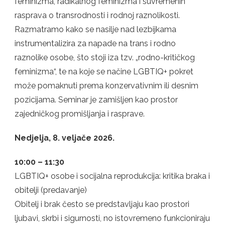
feminizma, radikalnog feminizma i suvremenih
rasprava o transrodnosti i rodnoj raznolikosti.
Razmatramo kako se nasilje nad lezbijkama
instrumentalizira za napade na trans i rodno
raznolike osobe, što stoji iza tzv. „rodno-kritičkog
feminizma“, te na koje se načine LGBTIQ+ pokret
može pomaknuti prema konzervativnim ili desnim
pozicijama. Seminar je zamišljen kao prostor
zajedničkog promišljanja i rasprave.
Nedjelja, 8. veljače 2026.
10:00 – 11:30
LGBTIQ+ osobe i socijalna reprodukcija: kritika braka i
obitelji (predavanje)
Obitelj i brak često se predstavljaju kao prostori
ljubavi, skrbi i sigurnosti, no istovremeno funkcioniraju