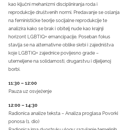
kao ključni mehanizmi discipliniranja roda i
reprodukcije društvenih normi. Predavanje se oslanja
na feminističke teorije socijalne reprodukcije te
analizira kako se brak i obitelj nude kao krajnji
horizont LGBTIQ+ emancipacije. Poseban fokus
stavlja se na alternativne oblike skrbi i zajedništva
koje LGBTIQ+ zajednice povijesno grade –
utemeljene na solidarnosti, drugarstvu i dijeljenoj
borbi.
11:30 – 12:00
Pauza uz osvježenje
12:00 – 14:30
Radionica analize teksta – Analiza proglasa Povorki
ponosa (1. dio)
Radionica ima dvostruku ulogu: razvijanje temeljnih