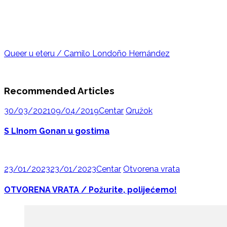
Queer u eteru / Camilo Londoño Hernández
Recommended Articles
30/03/2021
09/04/2019
Centar
Qružok
S LInom Gonan u gostima
23/01/2023
23/01/2023
Centar
Otvorena vrata
OTVORENA VRATA / Požurite, polijećemo!