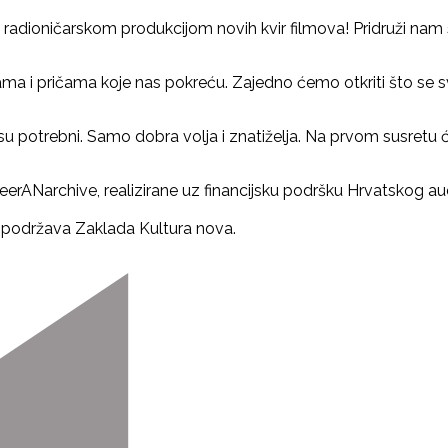
 radioničarskom produkcijom novih kvir filmova! Pridruži nam 
i pričama koje nas pokreću. Zajedno ćemo otkriti što se sve m
nisu potrebni. Samo dobra volja i znatiželja. Na prvom susre
rANarchive, realizirane uz financijsku podršku Hrvatskog audi
i podržava Zaklada Kultura nova.