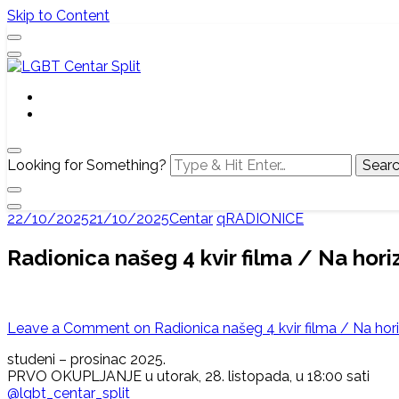
Skip to Content
Službena web stranica LGBT centra Split, Croatia
LGBT Centar Split
Looking for Something?
22/10/2025
21/10/2025
Centar
qRADIONICE
Radionica našeg 4 kvir filma / Na hor
Leave a Comment
on Radionica našeg 4 kvir filma / Na hor
studeni – prosinac 2025.
PRVO OKUPLJANJE u utorak, 28. listopada, u 18:00 sati
@lgbt_centar_split