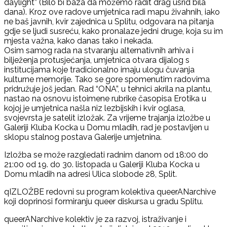
daylight” (Bilo bi baza da možemo radit drag usrid bila
dana). Kroz ove radove umjetnica radi mapu živahnih, iako
ne baš javnih, kvir zajednica u Splitu, odgovara na pitanja
gdje se ljudi susreću, kako pronalaze jedni druge, koja su im
mjesta važna, kako danas tako i nekada.
Osim samog rada na stvaranju alternativnih arhiva i
bilježenja protusjećanja, umjetnica otvara dijalog s
institucijama koje tradicionalno imaju ulogu čuvanja
kulturne memorije. Tako se gore spomenutim radovima
pridružuje još jedan. Rad “ONA”, u tehnici akrila na plantu,
nastao na osnovu istoimene rubrike časopisa Erotika u
kojoj je umjetnica našla niz lezbijskih i kvir oglasa,
svojevrsta je satelit izložak. Za vrijeme trajanja izložbe u
Galeriji Kluba Kocka u Domu mladih, rad je postavljen u
sklopu stalnog postava Galerije umjetnina.
Izložba se može razgledati radnim danom od 18:00 do
21:00 od 19. do 30. listopada u Galeriji Kluba Kocka u
Domu mladih na adresi Ulica slobode 28, Split.
qIZLOŽBE redovni su program kolektiva queerANarchive
koji doprinosi formiranju queer diskursa u gradu Splitu.
queerANarchive kolektiv je za razvoj, istraživanje i