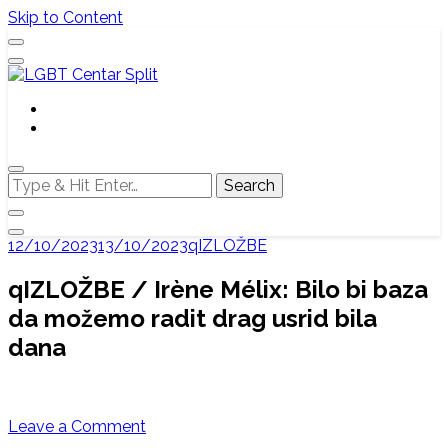
Skip to Content
Službena web stranica LGBT centra Split, Croatia
LGBT Centar Split
Looking
for
Something?
12/10/2023
13/10/2023
qIZLOŽBE
qIZLOŽBE / Irène Mélix: Bilo bi baza
da možemo radit drag usrid bila
dana
on
Leave a Comment
qIZLOŽBE