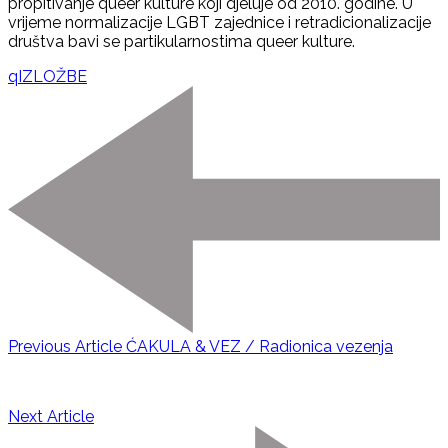
propitivanje queer kulture koji djeluje od 2010. godine. U
vrijeme normalizacije LGBT zajednice i retradicionalizacije
društva bavi se partikularnostima queer kulture.
qIZLOŽBE
Previous Article
ĆAKULA & VEZ / Radionica vezenja
Next Article