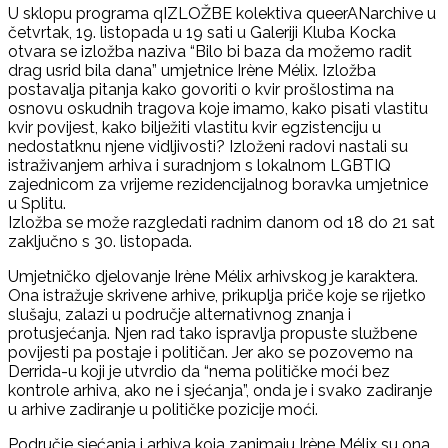
U sklopu programa qIZLOŽBE kolektiva queerANarchive u
/
četvrtak, 19. listopada u 19 sati u Galeriji Kluba Kocka
Irène
otvara se izložba naziva “Bilo bi baza da možemo radit
Mélix:
drag usrid bila dana” umjetnice Irène Mélix. Izložba
Bilo
postavalja pitanja kako govoriti o kvir prošlostima na
bi
osnovu oskudnih tragova koje imamo, kako pisati vlastitu
baza
kvir povijest, kako bilježiti vlastitu kvir egzistenciju u
da
nedostatknu njene vidljivosti? Izloženi radovi nastali su
možemo
istraživanjem arhiva i suradnjom s lokalnom LGBTIQ
radit
zajednicom za vrijeme rezidencijalnog boravka umjetnice
drag
u Splitu.
usrid
Izložba se može razgledati radnim danom od 18 do 21 sat
bila
zaključno s 30. listopada.
dana
Umjetničko djelovanje Irène Mélix arhivskog je karaktera.
Ona istražuje skrivene arhive, prikuplja priče koje se rijetko
slušaju, zalazi u područje alternativnog znanja i
protusjećanja. Njen rad tako ispravlja propuste službene
povijesti pa postaje i političan. Jer ako se pozovemo na
Derrida-u koji je utvrdio da “nema političke moći bez
kontrole arhiva, ako ne i sjećanja”, onda je i svako zadiranje
u arhive zadiranje u političke pozicije moći.
Područje sjećanja i arhiva koja zanimaju Irène Mélix su ona