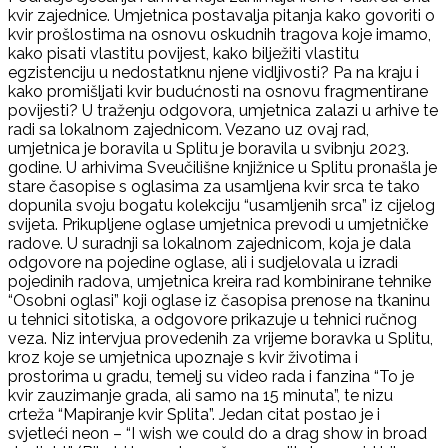
kvir zajednice. Umjetnica postavalja pitanja kako govoriti o
kvir prošlostima na osnovu oskudnih tragova koje imamo,
kako pisati vlastitu povijest, kako bilježiti vlastitu
egzistenciju u nedostatknu njene vidljivosti? Pa na kraju i
kako promišljati kvir budućnosti na osnovu fragmentirane
povijesti? U traženju odgovora, umjetnica zalazi u arhive te
radi sa lokalnom zajednicom. Vezano uz ovaj rad,
umjetnica je boravila u Splitu je boravila u svibnju 2023.
godine. U arhivima Sveučilišne knjižnice u Splitu pronašla je
stare časopise s oglasima za usamljena kvir srca te tako
dopunila svoju bogatu kolekciju “usamljenih srca” iz cijelog
svijeta. Prikupljene oglase umjetnica prevodi u umjetničke
radove. U suradnji sa lokalnom zajednicom, koja je dala
odgovore na pojedine oglase, ali i sudjelovala u izradi
pojedinih radova, umjetnica kreira rad kombinirane tehnike
“Osobni oglasi” koji oglase iz časopisa prenose na tkaninu
u tehnici sitotiska, a odgovore prikazuje u tehnici ručnog
veza. Niz intervjua provedenih za vrijeme boravka u Splitu,
kroz koje se umjetnica upoznaje s kvir životima i
prostorima u gradu, temelj su video rada i fanzina “To je
kvir zauzimanje grada, ali samo na 15 minuta”, te nizu
crteža “Mapiranje kvir Splita”. Jedan citat postao je i
svjetleći neon – “I wish we could do a drag show in broad