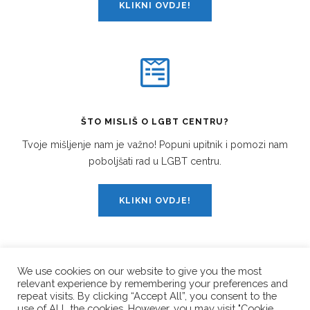
KLIKNI OVDJE!
ŠTO MISLIŠ O LGBT CENTRU?
Tvoje mišljenje nam je važno! Popuni upitnik i pomozi nam
poboljšati rad u LGBT centru.
KLIKNI OVDJE!
We use cookies on our website to give you the most
relevant experience by remembering your preferences and
PRATI NAS!
repeat visits. By clicking “Accept All”, you consent to the
use of ALL the cookies. However, you may visit "Cookie