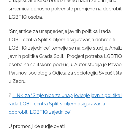
druge strane kako bi se iznašao način za primjenu
smjernica odnosno pokrenule promjene na dobrobit
LGBTIQ osoba.
“Smjernice za unaprjeđenje javnih politika i rada
LGBT centra Split s ciljem osiguravanja dobrobiti
LGBTIQ zajednice” temelje se na dvije studije, Analizi
javnih politika Grada Split i Procjeni potreba LGBTIQ
osoba na splitskom području. Autor studija je Pavao
Parunov, sociolog s Odjela za sociologiju Sveučilišta
u Zadru.
?
LINK za “Smjernice za unaprjeđenje javnih politika i
rada LGBT centra Split s ciljem osiguravanja
dobrobiti LGBTIQ zajednice”.
U promociji će sudjelovati: