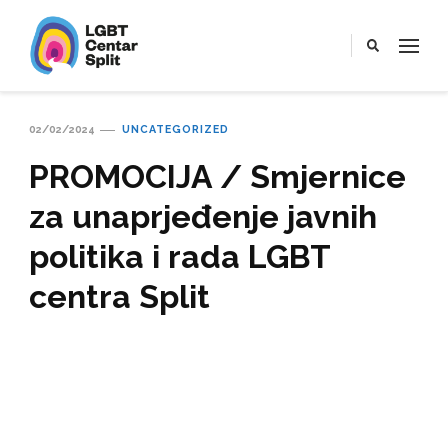
LGBT Centar Split
Službena web stranica LGBT centra Split, Croatia
02/02/2024
UNCATEGORIZED
PROMOCIJA / Smjernice
za unaprjeđenje javnih
politika i rada LGBT
centra Split