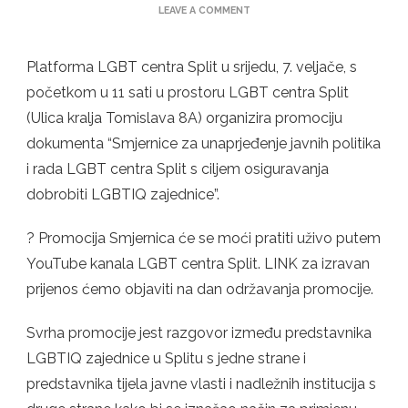
ON
LEAVE A COMMENT
PROMOCIJA
/
SMJERNICE
Platforma LGBT centra Split u srijedu, 7. veljače, s
ZA
početkom u 11 sati u prostoru LGBT centra Split
UNAPRJEĐENJE
JAVNIH
(Ulica kralja Tomislava 8A) organizira promociju
POLITIKA
dokumenta “Smjernice za unaprjeđenje javnih politika
I
RADA
i rada LGBT centra Split s ciljem osiguravanja
LGBT
CENTRA
dobrobiti LGBTIQ zajednice”.
SPLIT
? Promocija Smjernica će se moći pratiti uživo putem
YouTube kanala LGBT centra Split. LINK za izravan
prijenos ćemo objaviti na dan održavanja promocije.
Svrha promocije jest razgovor između predstavnika
LGBTIQ zajednice u Splitu s jedne strane i
predstavnika tijela javne vlasti i nadležnih institucija s