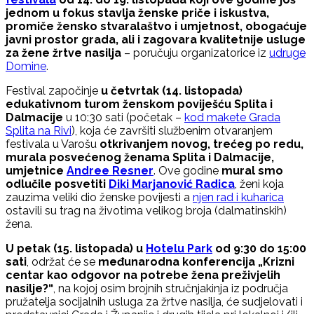
jednom u fokus stavlja ženske priče i iskustva,
promiče žensko stvaralaštvo i umjetnost, obogaćuje
javni prostor grada, ali i zagovara kvalitetnije usluge
za žene žrtve nasilja
– poručuju organizatorice iz
udruge
Domine
.
Festival započinje
u četvrtak (14. listopada)
edukativnom turom ženskom poviješću Splita i
Dalmacije
u 10:30 sati (početak –
kod makete Grada
Splita na Rivi
), koja će završiti službenim otvaranjem
festivala u Varošu
otkrivanjem novog, trećeg po redu,
murala posvećenog ženama Splita i Dalmacije,
umjetnice
Andree Resner
. Ove godine
mural smo
odlučile posvetiti
Diki Marjanović Radica
, ženi koja
zauzima veliki dio ženske povijesti a
njen rad i kuharica
ostavili su trag na životima velikog broja (dalmatinskih)
žena.
U petak (15. listopada) u
Hotelu Park
od 9:30 do 15:00
sati
, održat će se
međunarodna konferencija „Krizni
centar kao odgovor na potrebe žena preživjelih
nasilje?“
, na kojoj osim brojnih stručnjakinja iz područja
pružatelja socijalnih usluga za žrtve nasilja, će sudjelovati i