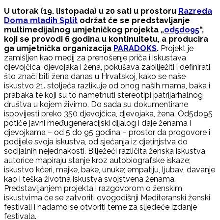
U utorak (19. listopada) u 20 sati u prostoru
Razreda
Doma mladih Split
održat će se predstavljanje
multimedijalnog umjetničkog projekta „
od5do95
“,
koji se provodi 6 godina u kontinuitetu, a producira
ga umjetnička organizacija
PARADOKS
.
Projekt je
zamišljen kao medij za prenošenje priča i iskustava
djevojčica, djevojaka i žena, pokušava zabilježiti i definirati
što znači biti žena danas u Hrvatskoj, kako se naše
iskustvo 21. stoljeća razlikuje od onog naših mama, baka i
prabaka te koji su to nametnuti stereotipi patrijarhalnog
društva u kojem živimo. Do sada su dokumentirane
ispovijesti preko 350 djevojčica, djevojaka, žena. Od5do95
potiče javni međugeneracijski dijalog i daje ženama i
djevojkama – od 5 do 95 godina – prostor da progovore i
podijele svoja iskustva, od sjećanja iz djetinjstva do
socijalnih nejednakosti. Bilježeći različita ženska iskustva,
autorice mapiraju stanje kroz autobiografske iskaze;
iskustvo kćeri, majke, bake, unuke; empatiju, ljubav, davanje
kao i teška životna iskustva svojstvena ženama.
Predstavljanjem projekta i razgovorom o ženskim
iskustvima će se zatvoriti ovogodišnji Mediteranski ženski
festivali i nadamo se otvoriti teme za sljedeće izdanje
festivala.