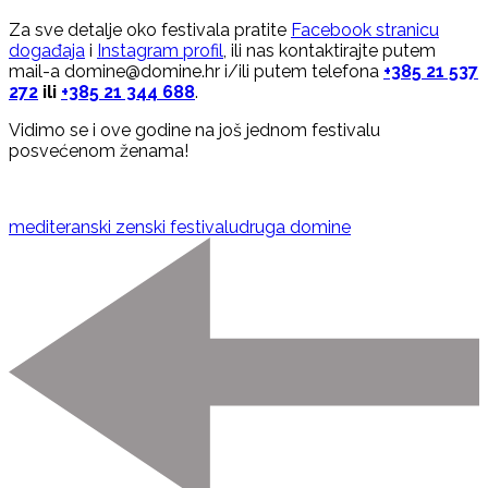
Za sve detalje oko festivala pratite
Facebook stranicu
događaja
i
Instagram profil
, ili nas kontaktirajte putem
mail-a domine@domine.hr i/ili putem telefona
+385 21 537
272
ili
+385 21 344 688
.
Vidimo se i ove godine na još jednom festivalu
posvećenom ženama!
mediteranski zenski festival
udruga domine