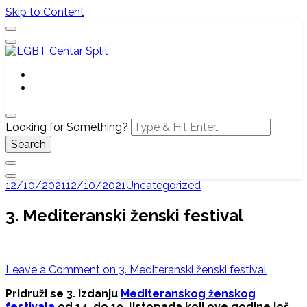
Skip to Content
Službena web stranica LGBT centra Split, Croatia
LGBT Centar Split
Looking for Something?
12/10/2021
12/10/2021
Uncategorized
3. Mediteranski ženski festival
Leave a Comment
on 3. Mediteranski ženski festival
Pridruži se 3. izdanju
Mediteranskog ženskog
festivala
od 14. do 19. listopada koji ove godine još