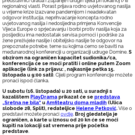
predstavnici Grada i Županije i drugih tijela pri lokalnoj i/ili
regionalnoj vlasti. Porast prijava rodno uvjetovanog nasilja
u vrijeme krize izazvane pandemijom i neadekvatan
odgovor institucija, neprihvaćanje koncepta rodno
uvjetovanog nasilja i nedosljedna primjena Konvencije
Vijeća Europe o sprječavanju i borbi protiv nasilja koja za
posljedicu ima nedostatak servisa pomoći i podrške za
žene preživjele nasilje i obiteljsko nasilje te odgovor na
prepoznate potrebe, teme su kojima ćemo se baviti na
međunarodnoj konferenciji u organizaciji udruge Domine.
S
obzirom na ograničen kapacitet sudionika/ca,
konferencija će se moći pratiti i online putem Zoom
aplikacije (link za prijavu: , najkasnije petka 15.
listopada u 9:00 sati)
. Cijeli program konferencije možete
pronaći ispod članka.
U subotu (16. listopada) u 20 sati, u suradnji s
kazalištem
PlayDrama
prikazat će se
predstava
„Sretna ne bila“
u
Amfiteatru doma mladih
(Ulica
slobode 28, Split), redateljice
Helene Petković
.
Više o
predstavi možete pronaći
ovdje
.
Broj gledatelja je
ograničen, a karte u iznosu od 20 kn će se moći
kupiti na lokaciji sat vremena prije početka
predstave
.