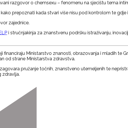
vani razgovor o chemsexu – fenomenu na sjecištu tema intime,
, kako prepoznati kada stvari više nisu pod kontrolom te gdje 
vor zajednice.
ELP
i stručnjakinja za znanstvenu podršku istraživanju, inovac
ji financiraju Ministarstvo znanosti, obrazovanja i mladih te Gr
ran od strane Ministarstva zdravstva.
zagovara pružanje točnih, znanstveno utemeljenih te nepristra
zdravlja.