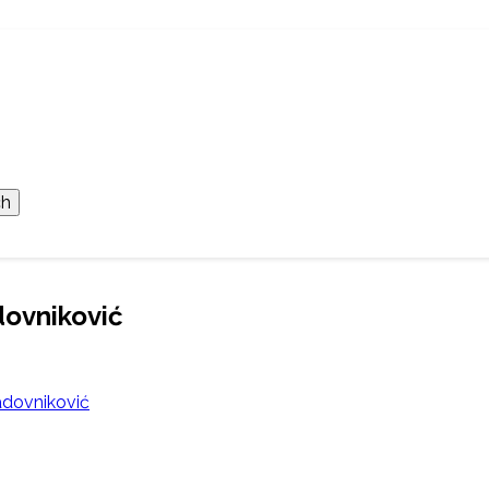
ovniković
dovniković