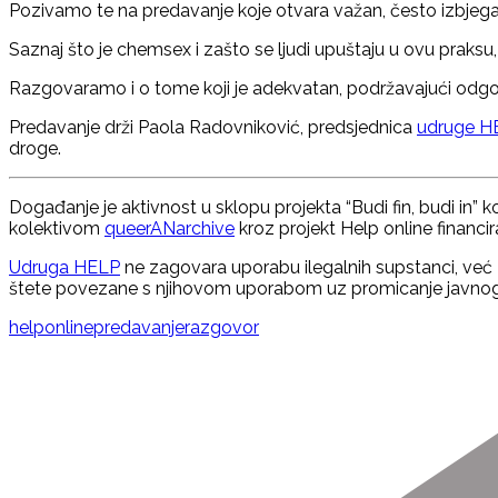
Pozivamo te na predavanje koje otvara važan, često izbjega
Saznaj što je chemsex i zašto se ljudi upuštaju u ovu praksu
Razgovaramo i o tome koji je adekvatan, podržavajući odgo
Predavanje drži Paola Radovniković, predsjednica
udruge H
droge.
Događanje je aktivnost u sklopu projekta “Budi fin, budi in” ko
kolektivom
queerANarchive
kroz projekt Help online financi
Udruga HELP
ne zagovara uporabu ilegalnih supstanci, već 
štete povezane s njihovom uporabom uz promicanje javnog 
helponline
predavanje
razgovor