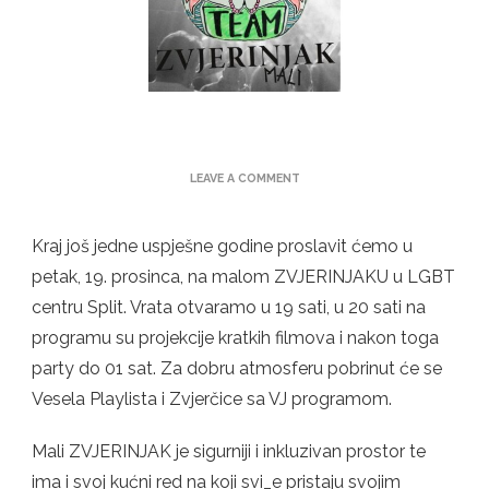
ON
LEAVE A COMMENT
ZVJERINJAK
/
PRAZNICI
Kraj još jedne uspješne godine proslavit ćemo u
ZAPOČINJU
petak, 19. prosinca, na malom ZVJERINJAKU u LGBT
NA
MALOM
centru Split. Vrata otvaramo u 19 sati, u 20 sati na
ZVJERINJAKU
programu su projekcije kratkih filmova i nakon toga
party do 01 sat. Za dobru atmosferu pobrinut će se
Vesela Playlista i Zvjerčice sa VJ programom.
Mali ZVJERINJAK je sigurniji i inkluzivan prostor te
ima i svoj kućni red na koji svi_e pristaju svojim