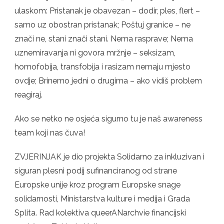
ulaskom: Pristanak je obavezan – dodir, ples, flert –
samo uz obostran pristanak; Poštuj granice – ne
znači ne, stani znači stani. Nema rasprave; Nema
uznemiravanja ni govora mržnje – seksizam,
homofobija, transfobija i rasizam nemaju mjesto
ovdje; Brinemo jedni o drugima – ako vidiš problem
reagiraj.
Ako se netko ne osjeća sigurno tu je naš awareness
team koji nas čuva!
ZVJERINJAK je dio projekta Solidarno za inkluzivan i
siguran plesni podij sufinanciranog od strane
Europske unije kroz program Europske snage
solidarnosti, Ministarstva kulture i medija i Grada
Splita. Rad kolektiva queerANarchvie financijski