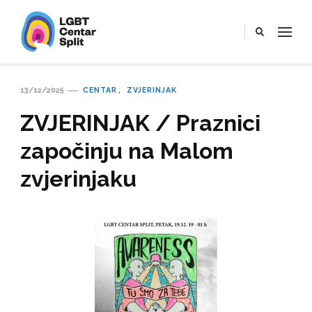
LGBT Centar Split
Službena web stranica LGBT centra Split, Croatia
13/12/2025
CENTAR
ZVJERINJAK
ZVJERINJAK / Praznici
započinju na Malom
zvjerinjaku