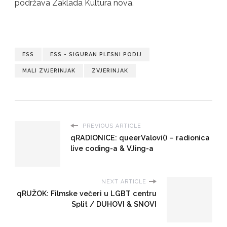
podržava Zaklada Kultura nova.
ESS
ESS - SIGURAN PLESNI PODIJ
MALI ZVJERINJAK
ZVJERINJAK
PREVIOUS ARTICLE
qRADIONICE: queerValovi() – radionica
live coding-a & VJing-a
NEXT ARTICLE
qRUŽOK: Filmske večeri u LGBT centru
Split / DUHOVI & SNOVI