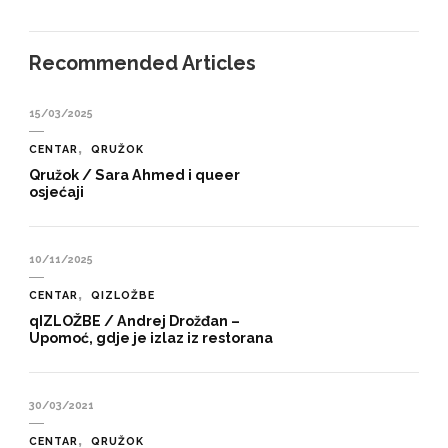
Recommended Articles
15/03/2025
CENTAR
QRUŽOK
Qružok / Sara Ahmed i queer
osjećaji
10/11/2025
CENTAR
QIZLOŽBE
qIZLOŽBE / Andrej Drožđan –
Upomoć, gdje je izlaz iz restorana
30/03/2021
CENTAR
QRUŽOK