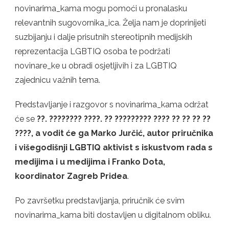
novinarima_kama mogu pomoći u pronalasku
relevantnih sugovornika_ica. Želja nam je doprinijeti
suzbijanju i dalje prisutnih stereotipnih medijskih
reprezentacija LGBTIQ osoba te podržati
novinare_ke u obradi osjetljivih i za LGBTIQ
zajednicu važnih tema.
Predstavljanje i razgovor s novinarima_kama održat
će se
??. ???????? ????. ?? ????????? ???? ?? ?? ?? ??
????, a vodit će ga Marko Jurčić, autor priručnika
i višegodišnji LGBTIQ aktivist s iskustvom rada s
medijima i u medijima i Franko Dota,
koordinator Zagreb Pridea
.
Po završetku predstavljanja, priručnik će svim
novinarima_kama biti dostavljen u digitalnom obliku.