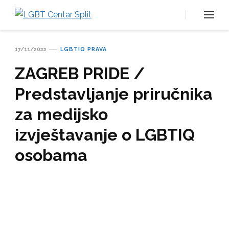
LGBT Centar Split
Službena web stranica LGBT centra Split, Croatia
17/11/2022
LGBTIQ PRAVA
ZAGREB PRIDE /
Predstavljanje priručnika
za medijsko
izvještavanje o LGBTIQ
osobama