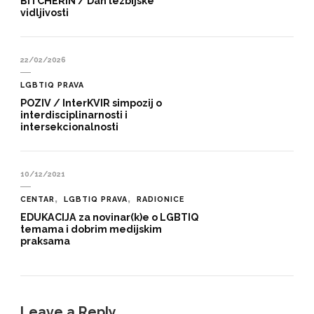
BITCHERIN / Dan lezbijske
vidljivosti
22/02/2026
LGBTIQ PRAVA
POZIV / InterKVIR simpozij o
interdisciplinarnosti i
intersekcionalnosti
10/12/2021
CENTAR
LGBTIQ PRAVA
RADIONICE
EDUKACIJA za novinar(k)e o LGBTIQ
temama i dobrim medijskim
praksama
Leave a Reply