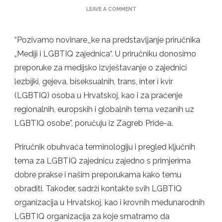
ON
LEAVE A COMMENT
ZAGREB
PRIDE
/
“Pozivamo novinare_ke na predstavljanje priručnika
PREDSTAVLJANJE
„Mediji i LGBTIQ zajednica“. U priručniku donosimo
PRIRUČNIKA
ZA
preporuke za medijsko izvještavanje o zajednici
MEDIJSKO
lezbijki, gejeva, biseksualnih, trans, inter i kvir
IZVJEŠTAVANJE
O
(LGBTIQ) osoba u Hrvatskoj, kao i za praćenje
LGBTIQ
OSOBAMA
regionalnih, europskih i globalnih tema vezanih uz
LGBTIQ osobe”, poručuju iz Zagreb Pride-a.
Priručnik obuhvaća terminologiju i pregled ključnih
tema za LGBTIQ zajednicu zajedno s primjerima
dobre prakse i našim preporukama kako temu
obraditi. Također, sadrži kontakte svih LGBTIQ
organizacija u Hrvatskoj, kao i krovnih međunarodnih
LGBTIQ organizacija za koje smatramo da