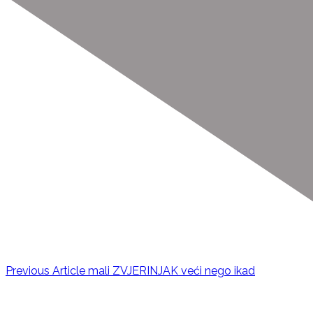
Previous Article
mali ZVJERINJAK veći nego ikad