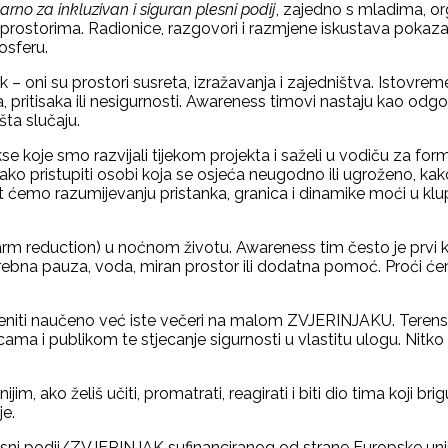
arno za inkluzivan i siguran plesni podij
, zajedno s mladima, or
prostorima. Radionice, razgovori i razmjene iskustava pokazali
mosferu.
k – oni su prostori susreta, izražavanja i zajedništva. Istovr
 pritisaka ili nesigurnosti. Awareness timovi nastaju kao odgo
ta slučaju.
e koje smo razvijali tijekom projekta i saželi u vodiču za f
o pristupiti osobi koja se osjeća neugodno ili ugroženo, kako 
ćemo razumijevanju pristanka, granica i dinamike moći u klupsk
m reduction) u noćnom životu. Awareness tim često je prvi ko
rebna pauza, voda, miran prostor ili dodatna pomoć. Proći će
mijeniti naučeno već iste večeri na malom ZVJERINJAKU. Tere
_icama i publikom te stjecanje sigurnosti u vlastitu ulogu. N
ijim, ako želiš učiti, promatrati, reagirati i biti dio tima koji b
je.
plesni podij/ZVJERINJAK sufinanciranog od strane Europske uni