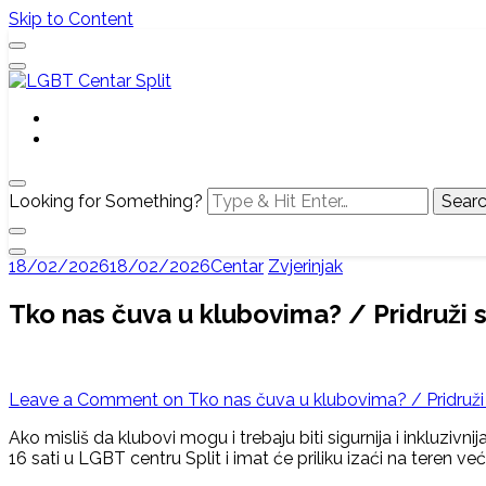
Skip to Content
Službena web stranica LGBT centra Split, Croatia
LGBT Centar Split
Looking for Something?
18/02/2026
18/02/2026
Centar
Zvjerinjak
Tko nas čuva u klubovima? / Pridruži
Leave a Comment
on Tko nas čuva u klubovima? / Pridruž
Ako misliš da klubovi mogu i trebaju biti sigurnija i inkluziv
16 sati u LGBT centru Split i imat će priliku izaći na teren