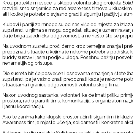
Kroz protekle mjesece, u sklopu volonterskog projekta
Solid
razvijali smo smjernice za rad awareness timova u klupskim 
ali i koliko je potrebno svjesno graditi sigurniju i pažljiviju at
Klubovi i partiji za mnoge su od nas više od mjesta za izlaza
supstanci, u njima se mogu događati situacije uznemiravanja,
da je briga zajednička odgovornost, a ne nešto što se prepuš
Na uvodnom susretu proći ćemo kroz temeljna znanja i praks
prepoznati situacije u kojima je nekome potrebna podrška, kak
buddy sustav i jasnu podjelu uloga. Posebnu pažnju posvetit 
nenametljivog pristupa.
Dio susreta bit će posvećen i osnovama smanjenja štete (har
supstanci, pa je važno znati prepoznati kada je nekome pot
situacijama i granice odgovornosti volonterskog tima.
Nakon uvodnog sastanka, volonteri_ke će imati priliku pri
prostora, rad u paru ili timu, komunikaciju s organizatorima
i jasnu koordinaciju.
Ako te zanima kako klupski prostor učiniti sigurnijim i inkluzivn
Awareness tim je mjesto učenja, solidarnosti i konkretne akci
Aktivnost je dio projekta Solidarno za inkluzivan i siguran 