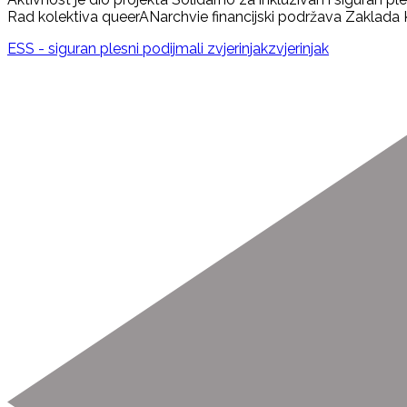
Rad kolektiva queerANarchvie financijski podržava Zaklada 
ESS - siguran plesni podij
mali zvjerinjak
zvjerinjak