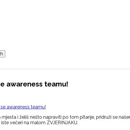
 se awareness teamu!
i se awareness teamu!
nija mjesta i želiš nešto napraviti po tom pitanje, pridruži se
 već iste večeri na malom ZVJERINJAKU.