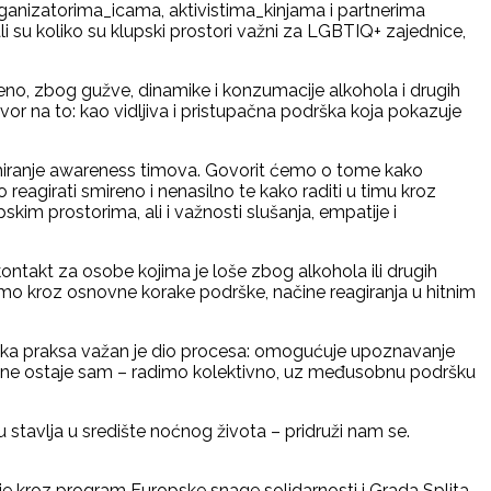
ganizatorima_icama, aktivistima_kinjama i partnerima
 su koliko su klupski prostori važni za LGBTIQ+ zajednice,
emeno, zbog gužve, dinamike i konzumacije alkohola i drugih
vor na to: kao vidljiva i pristupačna podrška koja pokazuje
ormiranje awareness timova. Govorit ćemo o tome kako
reagirati smireno i nenasilno te kako raditi u timu kroz
im prostorima, ali i važnosti slušanja, empatije i
ntakt za osobe kojima je loše zbog alkohola ili drugih
mo kroz osnovne korake podrške, načine reagiranja u hitnim
nska praksa važan je dio procesa: omogućuje upoznavanje
itko ne ostaje sam – radimo kolektivno, uz međusobnu podršku
rigu stavlja u središte noćnog života – pridruži nam se.
je kroz program Europske snage solidarnosti i Grada Splita.