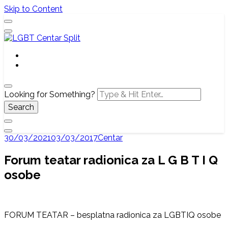
Skip to Content
Službena web stranica LGBT centra Split, Croatia
LGBT Centar Split
Looking for Something?
30/03/2021
03/03/2017
Centar
Forum teatar radionica za L G B T I Q
osobe
FORUM TEATAR – besplatna radionica za LGBTIQ osobe