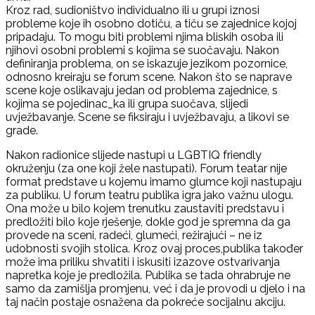
Kroz rad, sudioništvo individualno ili u grupi iznosi
probleme koje ih osobno dotiču, a tiču se zajednice kojoj
pripadaju. To mogu biti problemi njima bliskih osoba ili
njihovi osobni problemi s kojima se suočavaju. Nakon
definiranja problema, on se iskazuje jezikom pozornice,
odnosno kreiraju se forum scene. Nakon što se naprave
scene koje oslikavaju jedan od problema zajednice, s
kojima se pojedinac_ka ili grupa suočava, slijedi
uvježbavanje. Scene se fiksiraju i uvježbavaju, a likovi se
grade.
Nakon radionice slijede nastupi u LGBTIQ friendly
okruženju (za one koji žele nastupati). Forum teatar nije
format predstave u kojemu imamo glumce koji nastupaju
za publiku. U forum teatru publika igra jako važnu ulogu.
Ona može u bilo kojem trenutku zaustaviti predstavu i
predložiti bilo koje rješenje, dokle god je spremna da ga
provede na sceni, radeći, glumeći, režirajući – ne iz
udobnosti svojih stolica. Kroz ovaj proces,publika također
može ima priliku shvatiti i iskusiti izazove ostvarivanja
napretka koje je predložila. Publika se tada ohrabruje ne
samo da zamišlja promjenu, već i da je provodi u djelo i na
taj način postaje osnažena da pokreće socijalnu akciju.