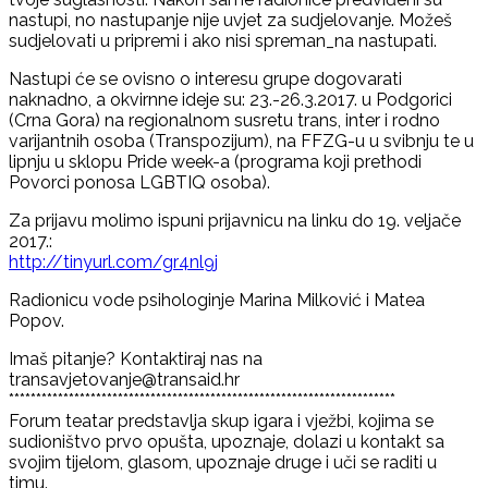
nastupi, no nastupanje nije uvjet za sudjelovanje. Možeš
sudjelovati u pripremi i ako nisi spreman_na nastupati.
Nastupi će se ovisno o interesu grupe dogovarati
naknadno, a okvirnne ideje su: 23.-26.3.2017. u Podgorici
(Crna Gora) na regionalnom susretu trans, inter i rodno
varijantnih osoba (Transpozijum), na FFZG-u u svibnju te u
lipnju u sklopu Pride week-a (programa koji prethodi
Povorci ponosa LGBTIQ osoba).
Za prijavu molimo ispuni prijavnicu na linku do 19. veljače
2017.:
http://tinyurl.com/gr4nl9j
Radionicu vode psihologinje Marina Milković i Matea
Popov.
Imaš pitanje? Kontaktiraj nas na
transavjetovanje@transaid.hr
***********************************************************************
Forum teatar predstavlja skup igara i vježbi, kojima se
sudioništvo prvo opušta, upoznaje, dolazi u kontakt sa
svojim tijelom, glasom, upoznaje druge i uči se raditi u
timu.