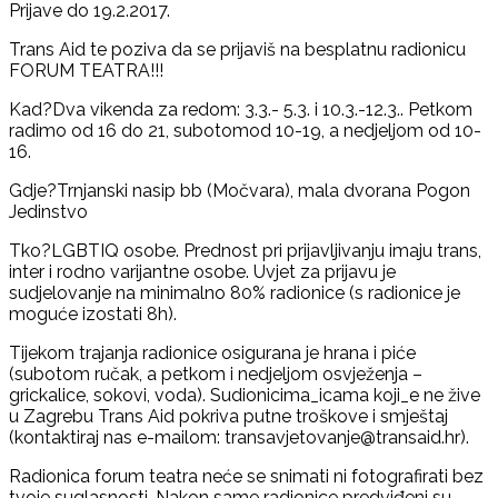
Prijave do 19.2.2017.
Trans Aid te poziva da se prijaviš na besplatnu radionicu
FORUM TEATRA!!!
Kad?Dva vikenda za redom: 3.3.- 5.3. i 10.3.-12.3.. Petkom
radimo od 16 do 21, subotomod 10-19, a nedjeljom od 10-
16.
Gdje?Trnjanski nasip bb (Močvara), mala dvorana Pogon
Jedinstvo
Tko?LGBTIQ osobe. Prednost pri prijavljivanju imaju trans,
inter i rodno varijantne osobe. Uvjet za prijavu je
sudjelovanje na minimalno 80% radionice (s radionice je
moguće izostati 8h).
Tijekom trajanja radionice osigurana je hrana i piće
(subotom ručak, a petkom i nedjeljom osvježenja –
grickalice, sokovi, voda). Sudionicima_icama koji_e ne žive
u Zagrebu Trans Aid pokriva putne troškove i smještaj
(kontaktiraj nas e-mailom: transavjetovanje@transaid.hr).
Radionica forum teatra neće se snimati ni fotografirati bez
tvoje suglasnosti. Nakon same radionice predviđeni su