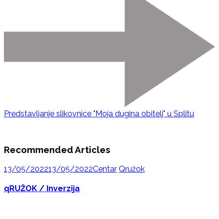
Predstavljanje slikovnice "Moja dugina obitelj" u Splitu
Recommended Articles
13/05/2022
13/05/2022
Centar
Qružok
qRUŽOK / Inverzija