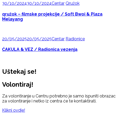
30/10/2024
30/10/2024
Centar
Qružok
qružok – filmske projekcije / Soft Bwoi & Plaza
Melayang
20/05/2025
20/05/2025
Centar
Radionice
ĆAKULA & VEZ / Radionica vezenja
Uštekaj se!
Volontiraj!
Za volontiranje u Centru potrebno je samo ispuniti obrazac
za volontiranje i netko iz centra će te kontaktirati.
Klikni ovdje!