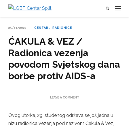
LGBT Centar Split
Službena web stranica LGBT centra Split, Croatia
25/11/2022
CENTAR
RADIONICE
ĆAKULA & VEZ /
Radionica vezenja
povodom Svjetskog dana
borbe protiv AIDS-a
ON
LEAVE A COMMENT
ĆAKULA
&
VEZ
Ovog utorka, 29. studenog održava se još jedna u
/
nizu radionica vezenja pod nazivom Ćakula & Vez,
RADIONICA
VEZENJA