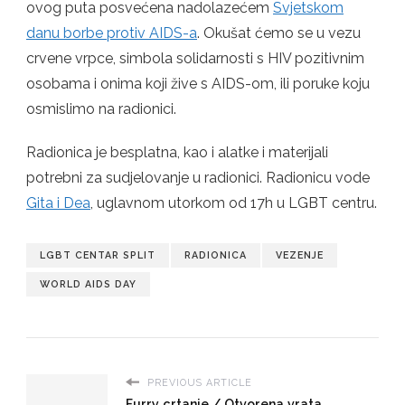
ovog puta posvećena nadolazećem
Svjetskom
POVODOM
danu borbe protiv AIDS-a
. Okušat ćemo se u vezu
SVJETSKOG
DANA
crvene vrpce, simbola solidarnosti s HIV pozitivnim
BORBE
PROTIV
osobama i onima koji žive s AIDS-om, ili poruke koju
AIDS-
osmislimo na radionici.
A
Radionica je besplatna, kao i alatke i materijali
potrebni za sudjelovanje u radionici. Radionicu vode
Gita i Dea
, uglavnom utorkom od 17h u LGBT centru.
LGBT CENTAR SPLIT
RADIONICA
VEZENJE
WORLD AIDS DAY
PREVIOUS ARTICLE
Furry crtanje / Otvorena vrata