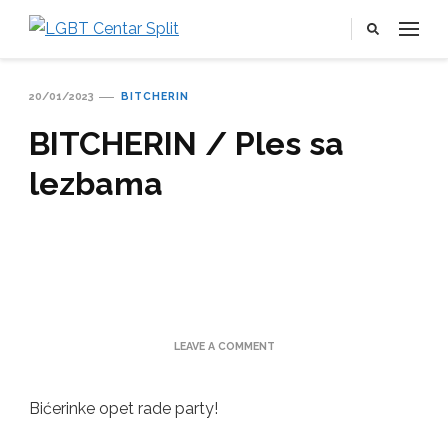
LGBT Centar Split
Službena web stranica LGBT centra Split, Croatia
20/01/2023
BITCHERIN
BITCHERIN / Ples sa
lezbama
ON
LEAVE A COMMENT
BITCHERIN
/
PLES
Bićerinke opet rade party!
SA
LEZBAMA