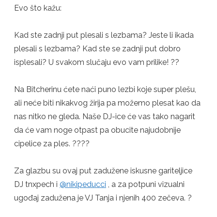
Evo što kažu:
Kad ste zadnji put plesali s lezbama? Jeste li ikada
plesali s lezbama? Kad ste se zadnji put dobro
isplesali? U svakom slučaju evo vam prilike! ??
Na Bitcherinu ćete naći puno lezbi koje super plešu,
ali neće biti nikakvog žirija pa možemo plesat kao da
nas nitko ne gleda. Naše DJ-ice će vas tako nagarit
da će vam noge otpast pa obucite najudobnije
cipelice za ples. ????
Za glazbu su ovaj put zadužene iskusne gariteljice
DJ tnxpech i
@nikipeducci
, a za potpuni vizualni
ugođaj zadužena je VJ Tanja i njenih 400 zečeva. ?